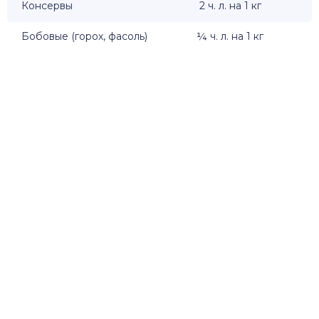
Консервы
2 ч. л. на 1 кг
Бобовые (горох, фасоль)
¼ ч. л. на 1 кг