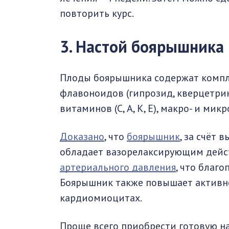
повторить курс.
3. Настой боярышника
Плоды боярышника содержат компл
флавоноидов (гипрозид, кверцетрин,
витаминов (С, А, К, Е), макро- и мик
Доказано
, что
боярышник
, за счёт
обладает вазорелаксирующим дейс
артериального давления
, что благо
Боярышник также повышает активн
кардиомиоцитах.
Проще всего приобрести готовую на