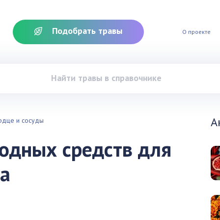
Подобрать травы
О проекте
А
рдце и сосуды
одных средств для
ца