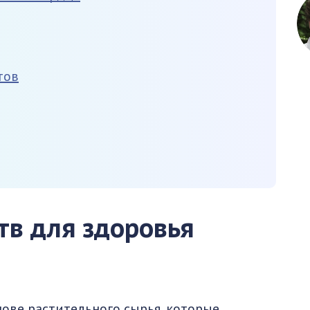
тов
тв для здоровья
нове растительного сырья, которые