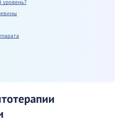
 уровень?
чевины
епарата
итотерапии
и