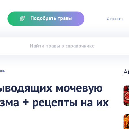
Подобрать травы
О проекте
А
овь
 выводящих мочевую
изма + рецепты на их