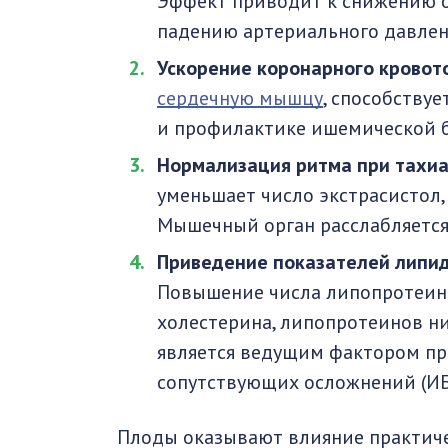
Эффект приводит к снижению 
падению артериального давлен
Ускорение коронарного кровот
сердечную мышцу
, способству
и профилактике ишемической б
Нормализация ритма при тахиа
уменьшает число экстрасистол,
Мышечный орган расслабляется
Приведение показателей липид
Повышение числа липопротеино
холестерина, липопротеинов н
является ведущим фактором пр
сопутствующих осложнений (ИБС,
Плоды оказывают влияние практиче