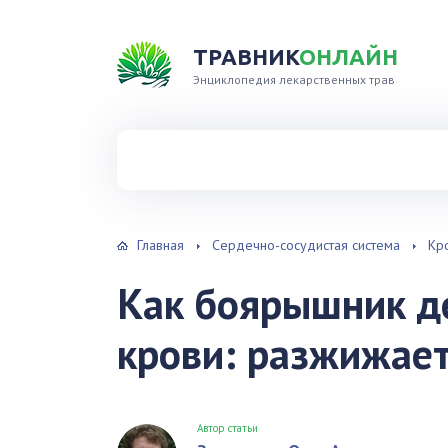
ТРАВНИК
ОНЛАЙН
Энциклопедия лекарственных трав
Найти травы в справочнике
Главная
Сердечно-сосудистая система
Кр
Как боярышник де
крови: разжижает
Автор статьи